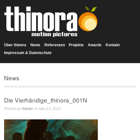
Über thinora
News
Referenzen
Projekte
Awards
Kontakt
Impressum & Datenschutz
News
Die Vierhändige_thinora_001N
Posted by
Admin
on Mai 23, 2021