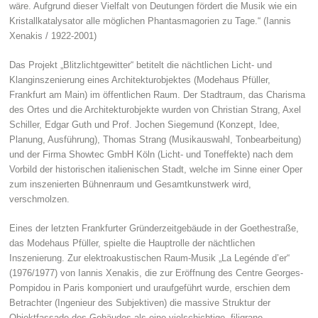
wäre. Aufgrund dieser Vielfalt von Deutungen fördert die Musik wie ein
Kristallkatalysator alle möglichen Phantasmagorien zu Tage.“ (Iannis
Xenakis / 1922-2001)
Das Projekt „Blitzlichtgewitter“ betitelt die nächtlichen Licht- und
Klanginszenierung eines Architekturobjektes (Modehaus Pfüller,
Frankfurt am Main) im öffentlichen Raum. Der Stadtraum, das Charisma
des Ortes und die Architekturobjekte wurden von Christian Strang, Axel
Schiller, Edgar Guth und Prof. Jochen Siegemund (Konzept, Idee,
Planung, Ausführung), Thomas Strang (Musikauswahl, Tonbearbeitung)
und der Firma Showtec GmbH Köln (Licht- und Toneffekte) nach dem
Vorbild der historischen italienischen Stadt, welche im Sinne einer Oper
zum inszenierten Bühnenraum und Gesamtkunstwerk wird,
verschmolzen.
Eines der letzten Frankfurter Gründerzeitgebäude in der Goethestraße,
das Modehaus Pfüller, spielte die Hauptrolle der nächtlichen
Inszenierung. Zur elektroakustischen Raum-Musik „La Legénde d’er“
(1976/1977) von Iannis Xenakis, die zur Eröffnung des Centre Georges-
Pompidou in Paris komponiert und uraufgeführt wurde, erschien dem
Betrachter (Ingenieur des Subjektiven) die massive Struktur der
Objektfassade des Gebäudes als eine vielschichtige, filigrane