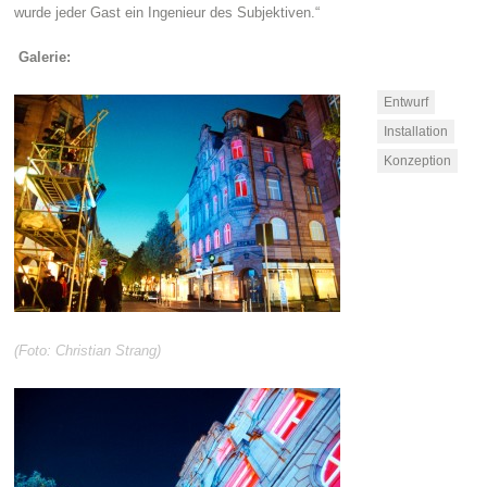
wurde jeder Gast ein Ingenieur des Subjektiven.“
Galerie:
Entwurf
Installation
Konzeption
(Foto: Christian Strang)