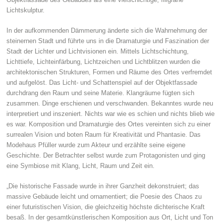
Lichtskulptur.
In der aufkommenden Dämmerung änderte sich die Wahrnehmung der
steinernen Stadt und führte uns in die Dramaturgie und Faszination der
Stadt der Lichter und Lichtvisionen ein. Mittels Lichtschichtung,
Lichttiefe, Lichteinfärbung, Lichtzeichen und Lichtblitzen wurden die
architektonischen Strukturen, Formen und Räume des Ortes verfremdet
und aufgelöst. Das Licht- und Schattenspiel auf der Objektfassade
durchdrang den Raum und seine Materie. Klangräume fügten sich
zusammen. Dinge erschienen und verschwanden. Bekanntes wurde neu
interpretiert und inszeniert. Nichts war wie es schien und nichts blieb wie
es war. Komposition und Dramaturgie des Ortes vereinten sich zu einer
surrealen Vision und boten Raum für Kreativität und Phantasie. Das
Modehaus Pfüller wurde zum Akteur und erzählte seine eigene
Geschichte. Der Betrachter selbst wurde zum Protagonisten und ging
eine Symbiose mit Klang, Licht, Raum und Zeit ein.
„Die historische Fassade wurde in ihrer Ganzheit dekonstruiert; das
massive Gebäude leicht und ornamentiert; die Poesie des Chaos zu
einer futuristischen Vision, die gleichzeitig höchste dichterische Kraft
besaß. In der gesamtkünstlerischen Komposition aus Ort, Licht und Ton