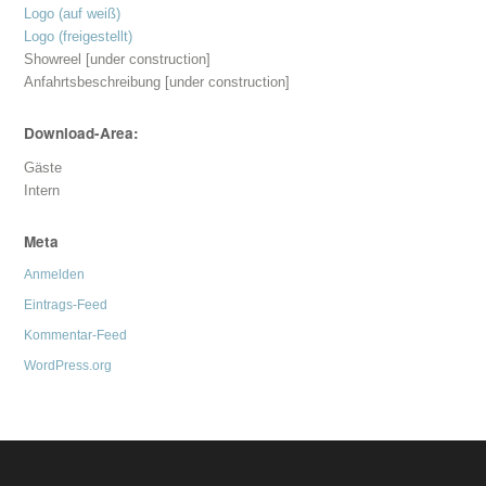
Logo (auf weiß)
Logo (freigestellt)
Showreel [under construction]
Anfahrtsbeschreibung [under construction]
Download-Area:
Gäste
Intern
Meta
Anmelden
Eintrags-Feed
Kommentar-Feed
WordPress.org