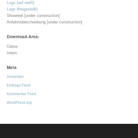
Logo (auf weiß)
Logo (freigestellt)
Showreel [under construction]
Anfahrtsbeschreibung [under construction]
Download-Area:
Gäste
Intern
Meta
Anmelden
Eintrags-Feed
Kommentar-Feed
WordPress.org