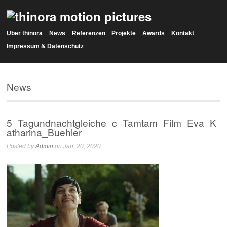
Über thinora
News
Referenzen
Projekte
Awards
Kontakt
Impressum & Datenschutz
News
5_Tagundnachtgleiche_c_Tamtam_Film_Eva_K
atharina_Buehler
Posted by
Admin
on Jan. 20, 2020