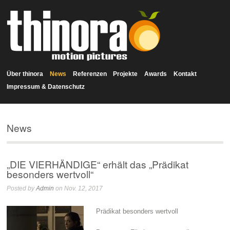
Über thinora
News
Referenzen
Projekte
Awards
Kontakt
Impressum & Datenschutz
News
„DIE VIERHÄNDIGE“ erhält das „Prädikat
besonders wertvoll“
Posted by
Admin
on Nov. 12, 2017
Prädikat besonders wertvoll