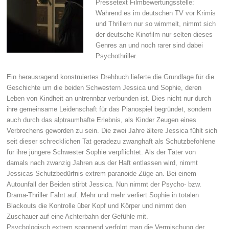
Pressetext Filmbewertungsstelle:
Während es im deutschen TV vor Krimis
und Thrillern nur so wimmelt, nimmt sich
der deutsche Kinofilm nur selten dieses
Genres an und noch rarer sind dabei
Psychothriller.
Ein herausragend konstruiertes Drehbuch lieferte die Grundlage für die
Geschichte um die beiden Schwestern Jessica und Sophie, deren
Leben von Kindheit an untrennbar verbunden ist. Dies nicht nur durch
ihre gemeinsame Leidenschaft für das Pianospiel begründet, sondern
auch durch das alptraumhafte Erlebnis, als Kinder Zeugen eines
Verbrechens geworden zu sein. Die zwei Jahre ältere Jessica fühlt sich
seit dieser schrecklichen Tat geradezu zwanghaft als Schutzbefohlene
für ihre jüngere Schwester Sophie verpflichtet. Als der Täter von
damals nach zwanzig Jahren aus der Haft entlassen wird, nimmt
Jessicas Schutzbedürfnis extrem paranoide Züge an. Bei einem
Autounfall der Beiden stirbt Jessica. Nun nimmt der Psycho- bzw.
Drama-Thriller Fahrt auf. Mehr und mehr verliert Sophie in totalen
Blackouts die Kontrolle über Kopf und Körper und nimmt den
Zuschauer auf eine Achterbahn der Gefühle mit.
Psychologisch extrem spannend verfolgt man die Vermischung der