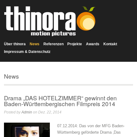
Über thinora
News
Referenzen
Projekte
Awards
Kontakt
Impressum & Datenschutz
News
Drama „DAS HOTELZIMMER“ gewinnt den
Baden-Württembergischen Filmpreis 2014
Posted by
Admin
on Dez. 22, 2014
07.12.2014: Das von der MFG Baden-
Württemberg geförderte Drama ‚Das