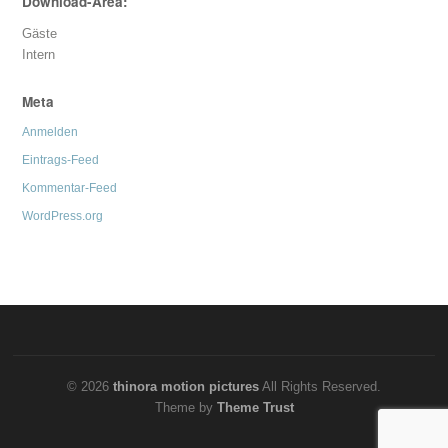
Download-Area:
Gäste
Intern
Meta
Anmelden
Eintrags-Feed
Kommentar-Feed
WordPress.org
© 2026
thinora motion pictures
All Rights Reserved.
Theme by
Theme Trust