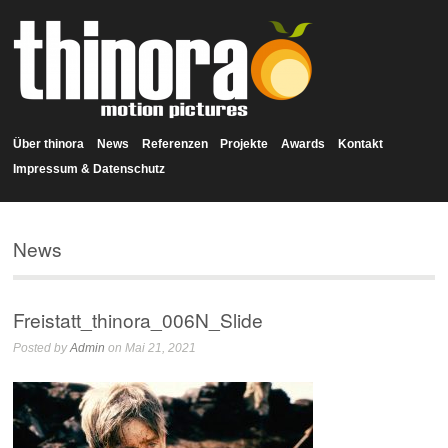
Über thinora
News
Referenzen
Projekte
Awards
Kontakt
Impressum & Datenschutz
News
Freistatt_thinora_006N_Slide
Posted by
Admin
on Mai 21, 2021