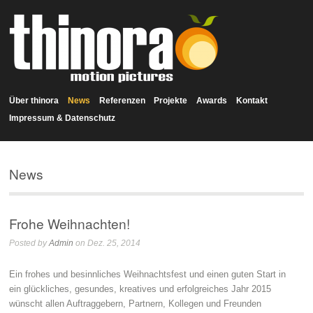
Über thinora
News
Referenzen
Projekte
Awards
Kontakt
Impressum & Datenschutz
News
Frohe Weihnachten!
Posted by
Admin
on Dez. 25, 2014
Ein frohes und besinnliches Weihnachtsfest und einen guten Start in
ein glückliches, gesundes, kreatives und erfolgreiches Jahr 2015
wünscht allen Auftraggebern, Partnern, Kollegen und Freunden