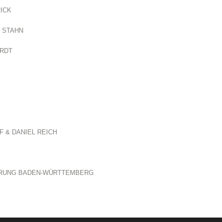
ICK
 STAHN
ARDT
 & DANIEL REICH
ERUNG BADEN-WÜRTTEMBERG