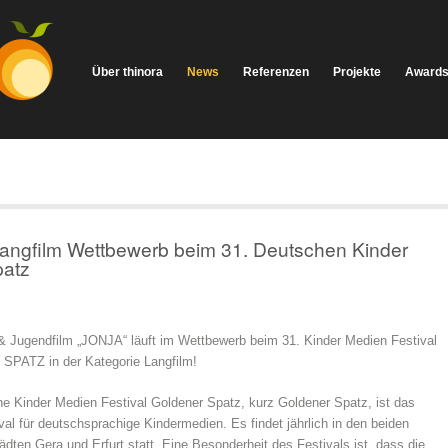
Über thinora
News
Referenzen
Projekte
Award
Langfilm Wettbewerb beim 31. Deutschen Kinder
patz
 & Jugendfilm „JONJA“ läuft im Wettbewerb beim 31. Kinder Medien Festival
PATZ in der Kategorie Langfilm!
e Kinder Medien Festival Goldener Spatz, kurz Goldener Spatz, ist das
val für deutschsprachige Kindermedien. Es findet jährlich in den beiden
ädten Gera und Erfurt statt. Eine Besonderheit des Festivals ist, dass die