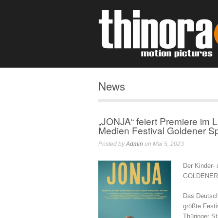
News
„JONJA“ feiert Premiere im 
Medien Festival Goldener S
Posted by
Admin
on Mai 5, 2023
Der Kinder-
GOLDENER S
Das Deutsch
größte Festi
Thüringer St