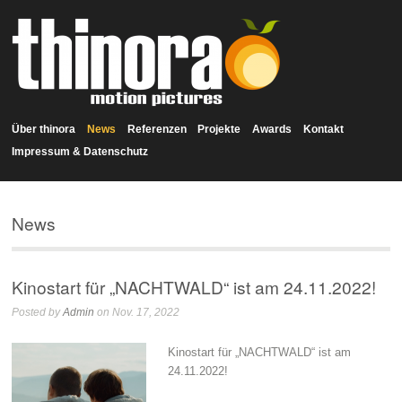
Über thinora
News
Referenzen
Projekte
Awards
Kontakt
Impressum & Datenschutz
News
Kinostart für „NACHTWALD“ ist am 24.11.2022!
Posted by
Admin
on Nov. 17, 2022
Kinostart für „NACHTWALD“ ist am
24.11.2022!