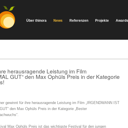
Über thinora
News
Referenzen
Projekte
Award
ihre herausragende Leistung im Film
 GUT“ den Max Ophüls Preis in der Kategorie
s!
ner gewinnt für ihre herausragende Leistung im Film „IRGENDWANN IST
T“ den Max Ophüls Preis in der Kategorie „Bester
achwuchs“.
ival Max Ophüls Preis ist das wichtigste Festival für den jungen