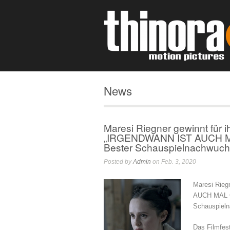
News
Maresi Riegner gewinnt für 
„IRGENDWANN IST AUCH MAL
Bester Schauspielnachwuch
Posted by
Admin
on Feb. 3, 2020
Maresi Rieg
AUCH MAL GU
Schauspieln
Das Filmfest