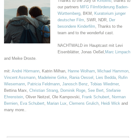
Thanks to the Jury of
Kinolino
, thanks to
our partners
MFG Filmförderung Baden-
Württemberg
, BKM,
Kuratorium junger
deutscher Film
, SWR, NDR,
Der
besondere Kinderfilm
, Thanks to the
team and to the wonderful cast.
NACHTWALD im Hauptcast mit Levi
Eisenblätter, Jonas Oeßel,
Marc Limpach
and Meike Droste.
mit:
André Hörmann
, Katrin Milhan,
Hanne Wolharn
,
Michael Hammon
,
Vincent Assmann
,
Madeleine Girke
,
Rania Oessel
,
Lies Bedda
,
Rufin
Wiesemann
,
Patricia Feldmann
,
Janosch Benz
,
Tobias Wiedmer
,
Bettina Marx,
Christian Strang
,
Dominik Roge
,
See Bert
,
Stefanie
Ehrenstein
, Oliver Neitzel, Ole Kampovski,
Frank Schubert
,
Norman
Bernien
,
Eva Schubert
,
Marian Lux
,
Clemens Grulich
,
Heidi Wick
and
many more..