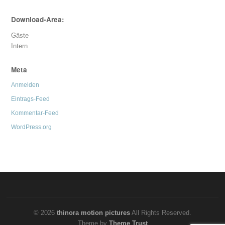
Download-Area:
Gäste
Intern
Meta
Anmelden
Eintrags-Feed
Kommentar-Feed
WordPress.org
© 2026
thinora motion pictures
All Rights Reserved.
Theme by
Theme Trust