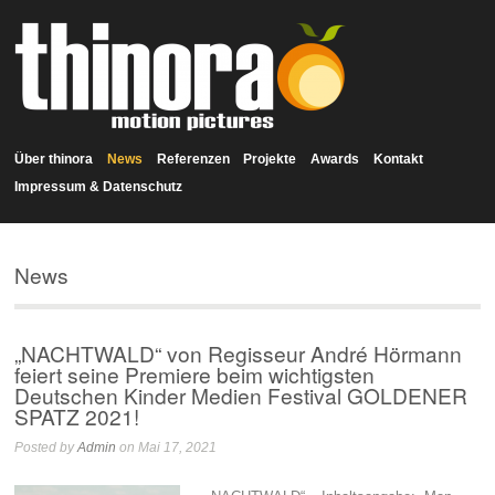
Über thinora
News
Referenzen
Projekte
Awards
Kontakt
Impressum & Datenschutz
News
„NACHTWALD“ von Regisseur André Hörmann
feiert seine Premiere beim wichtigsten
Deutschen Kinder Medien Festival GOLDENER
SPATZ 2021!
Posted by
Admin
on Mai 17, 2021