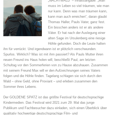
„NACHTWALD“ – Inhaltsangabe: „Man
muss im Leben so viel träumen, wie man
nur kann. Denn was man träumen kann,
kann man auch erreichen“, daran glaubt
Thomas Haller, Pauls Vater, ganz fest.
Ein bisschen anders ist er als andere
Väter. Er hat nach der Auslegung einer
alten Sage im Ursulenberg eine riesige
Höhle gefunden. Doch die Leute halten
ihn für verrückt. Und irgendwann ist er plötzlich verschwunden.
Spurlos. Wirklich? Was ist mit ihm passiert? Als Pauls Mutter ihren
neuen Freund ins Haus holen will, beschließt Paul, am letzten
Schultag vor den Sommerferien von zu Hause abzuhauen. Zusammen
mit seinem Freund Max will er den Aufzeichnungen seines Vaters
folgen und die Höhle finden. Tagelang schlagen sie sich durch den
Wald – ohne Geld, ohne Proviant – und erleben zusammen den
Sommer ihres Lebens.
Der GOLDENE SPATZ ist das größte Festival für deutschsprachige
Kindermedien. Das Festival wird 2021 zum 29. Mal das junge
Publikum und Fachbesucher dazu einladen, sich einen Überblick über
qualitativ hochwertige deutschsprachige Film- und