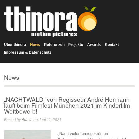
Über thinora
News
Referenzen
Projekte
Awards
Kontakt
Impressum & Datenschutz
News
„NACHTWALD“ von Regisseur André Hörmann
läuft beim Filmfest München 2021 im Kinderfilm
Wettbewerb!
Posted by
Admin
on Juni 11, 2021
„Nach vielen preisgekrönten