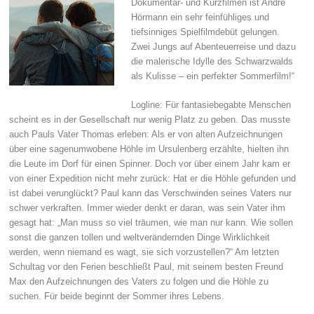
Dokumentar- und Kurzfilmen ist André
Hörmann ein sehr feinfühliges und
tiefsinniges Spielfilmdebüt gelungen.
Zwei Jungs auf Abenteuerreise und dazu
die malerische Idylle des Schwarzwalds
als Kulisse – ein perfekter Sommerfilm!“
Logline: Für fantasiebegabte Menschen
scheint es in der Gesellschaft nur wenig Platz zu geben. Das musste
auch Pauls Vater Thomas erleben: Als er von alten Aufzeichnungen
über eine sagenumwobene Höhle im Ursulenberg erzählte, hielten ihn
die Leute im Dorf für einen Spinner. Doch vor über einem Jahr kam er
von einer Expedition nicht mehr zurück: Hat er die Höhle gefunden und
ist dabei verunglückt? Paul kann das Verschwinden seines Vaters nur
schwer verkraften. Immer wieder denkt er daran, was sein Vater ihm
gesagt hat: „Man muss so viel träumen, wie man nur kann. Wie sollen
sonst die ganzen tollen und weltverändernden Dinge Wirklichkeit
werden, wenn niemand es wagt, sie sich vorzustellen?“ Am letzten
Schultag vor den Ferien beschließt Paul, mit seinem besten Freund
Max den Aufzeichnungen des Vaters zu folgen und die Höhle zu
suchen. Für beide beginnt der Sommer ihres Lebens.