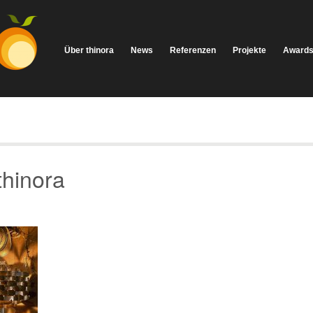
Über thinora
News
Referenzen
Projekte
Award
hinora