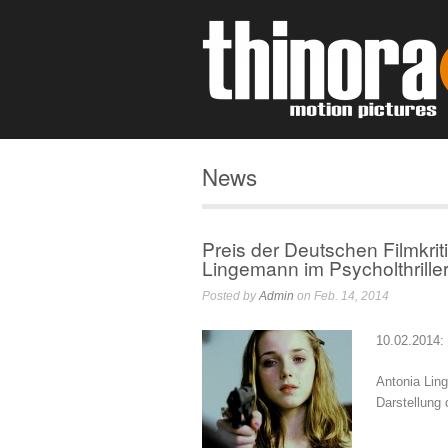
News
Preis der Deutschen Filmkrit
Lingemann im Psycholthrill
Posted by
Admin
on Feb. 14, 2014
10.02.2014:
Antonia Lin
Darstellung 