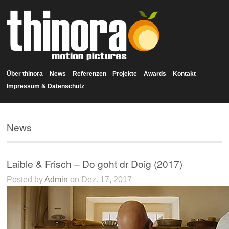
Über thinora
News
Referenzen
Projekte
Awards
Kontakt
Impressum & Datenschutz
News
Laible & Frisch – Do goht dr Doig (2017)
Posted by
Admin
on Dez. 17, 2017