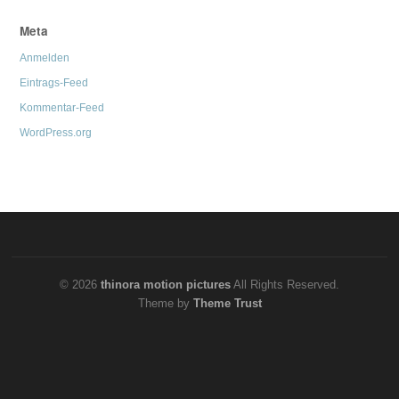
Meta
Anmelden
Eintrags-Feed
Kommentar-Feed
WordPress.org
© 2026
thinora motion pictures
All Rights Reserved.
Theme by
Theme Trust