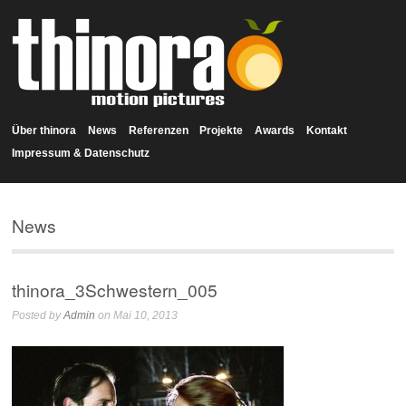
Über thinora
News
Referenzen
Projekte
Awards
Kontakt
Impressum & Datenschutz
News
thinora_3Schwestern_005
Posted by
Admin
on Mai 10, 2013