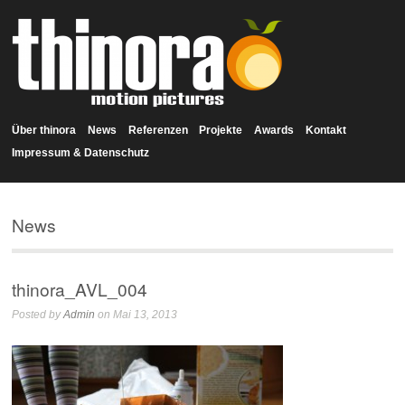
Über thinora
News
Referenzen
Projekte
Awards
Kontakt
Impressum & Datenschutz
News
thinora_AVL_004
Posted by
Admin
on Mai 13, 2013