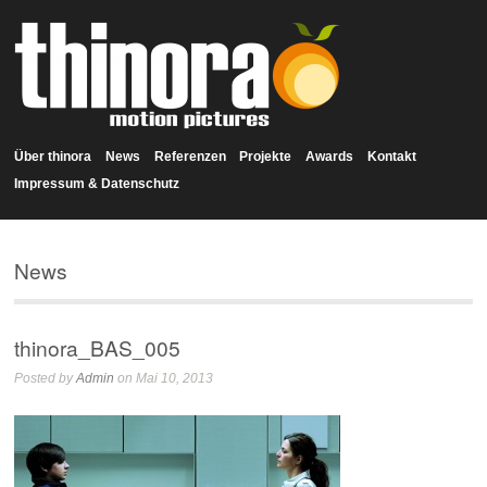
Über thinora
News
Referenzen
Projekte
Awards
Kontakt
Impressum & Datenschutz
News
thinora_BAS_005
Posted by
Admin
on Mai 10, 2013