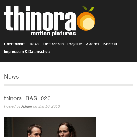
Über thinora
News
Referenzen
Projekte
Awards
Kontakt
Impressum & Datenschutz
News
thinora_BAS_020
Posted by
Admin
on Mai 10, 2013