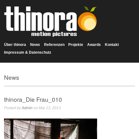
Über thinora
News
Referenzen
Projekte
Awards
Kontakt
Impressum & Datenschutz
News
thinora_Die Frau_010
Posted by
Admin
on Mai 13, 2013