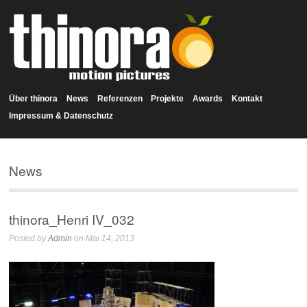
Über thinora
News
Referenzen
Projekte
Awards
Kontakt
Impressum & Datenschutz
News
thinora_Henri IV_032
Posted by
Admin
on Mai 14, 2013