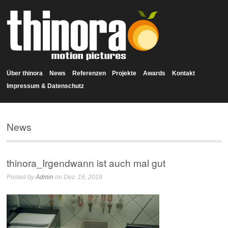
Über thinora
News
Referenzen
Projekte
Awards
Kontakt
Impressum & Datenschutz
News
thinora_Irgendwann ist auch mal gut
Posted by
Admin
on Dez. 16, 2019