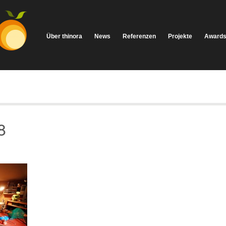
Über thinora
News
Referenzen
Projekte
Award
8