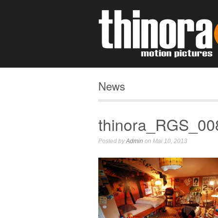
News
thinora_RGS_00
Posted by
Admin
on Mai 10, 2013