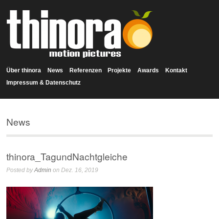
Über thinora
News
Referenzen
Projekte
Awards
Kontakt
Impressum & Datenschutz
News
thinora_TagundNachtgleiche
Posted by
Admin
on Dez. 16, 2019