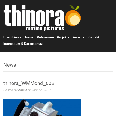
Über thinora
News
Referenzen
Projekte
Awards
Kontakt
Impressum & Datenschutz
News
thinora_WMMond_002
Posted by
Admin
on Mai 12, 2013