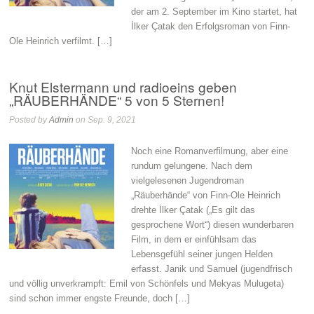
der am 2. September im Kino startet, hat
İlker Çatak den Erfolgsroman von Finn-
Ole Heinrich verfilmt. […]
Knut Elstermann und radioeins geben
„RÄUBERHÄNDE“ 5 von 5 Sternen!
Posted by
Admin
on Sep. 9, 2021
Noch eine Romanverfilmung, aber eine
rundum gelungene. Nach dem
vielgelesenen Jugendroman
„Räuberhände“ von Finn-Ole Heinrich
drehte İlker Çatak („Es gilt das
gesprochene Wort“) diesen wunderbaren
Film, in dem er einfühlsam das
Lebensgefühl seiner jungen Helden
erfasst. Janik und Samuel (jugendfrisch
und völlig unverkrampft: Emil von Schönfels und Mekyas Mulugeta)
sind schon immer engste Freunde, doch […]