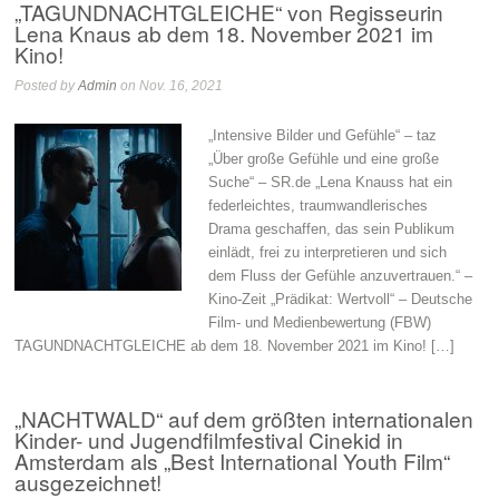
„TAGUNDNACHTGLEICHE“ von Regisseurin
Lena Knaus ab dem 18. November 2021 im
Kino!
Posted by
Admin
on Nov. 16, 2021
„Intensive Bilder und Gefühle“ – taz
„Über große Gefühle und eine große
Suche“ – SR.de „Lena Knauss hat ein
federleichtes, traumwandlerisches
Drama geschaffen, das sein Publikum
einlädt, frei zu interpretieren und sich
dem Fluss der Gefühle anzuvertrauen.“ –
Kino-Zeit „Prädikat: Wertvoll“ – Deutsche
Film- und Medienbewertung (FBW)
TAGUNDNACHTGLEICHE ab dem 18. November 2021 im Kino! […]
„NACHTWALD“ auf dem größten internationalen
Kinder- und Jugendfilmfestival Cinekid in
Amsterdam als „Best International Youth Film“
ausgezeichnet!