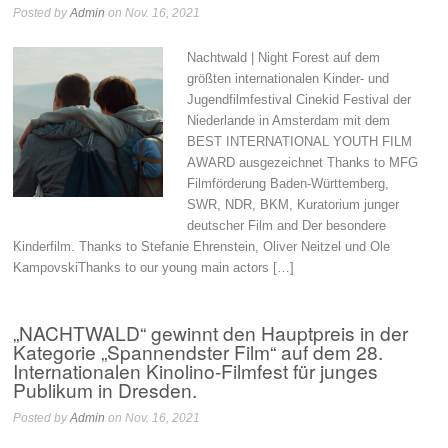
Posted by
Admin
on Nov. 16, 2021
Nachtwald | Night Forest auf dem
größten internationalen Kinder- und
Jugendfilmfestival Cinekid Festival der
Niederlande in Amsterdam mit dem
BEST INTERNATIONAL YOUTH FILM
AWARD ausgezeichnet Thanks to MFG
Filmförderung Baden-Württemberg,
SWR, NDR, BKM, Kuratorium junger
deutscher Film and Der besondere
Kinderfilm. Thanks to Stefanie Ehrenstein, Oliver Neitzel und Ole
KampovskiThanks to our young main actors […]
„NACHTWALD“ gewinnt den Hauptpreis in der
Kategorie „Spannendster Film“ auf dem 28.
Internationalen Kinolino-Filmfest für junges
Publikum in Dresden.
Posted by
Admin
on Nov. 16, 2021