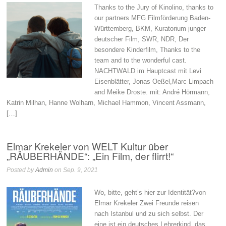
Thanks to the Jury of Kinolino, thanks to
our partners MFG Filmförderung Baden-
Württemberg, BKM, Kuratorium junger
deutscher Film, SWR, NDR, Der
besondere Kinderfilm, Thanks to the
team and to the wonderful cast.
NACHTWALD im Hauptcast mit Levi
Eisenblätter, Jonas Oeßel,Marc Limpach
and Meike Droste. mit: André Hörmann,
Katrin Milhan, Hanne Wolharn, Michael Hammon, Vincent Assmann,
[…]
Elmar Krekeler von WELT Kultur über
„RÄUBERHÄNDE“: „Ein Film, der flirrt!“
Posted by
Admin
on Sep. 9, 2021
Wo, bitte, geht’s hier zur Identität?von
Elmar Krekeler Zwei Freunde reisen
nach Istanbul und zu sich selbst. Der
eine ist ein deutsches Lehrerkind, das