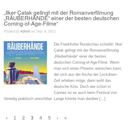
„Ilker Çatak gelingt mit der Romanverfilmung
„RÄUBERHÄNDE“ einer der besten deutschen
Coming-of-Age-Filme“
Posted by
Admin
on Sep. 9, 2021
Die Frankfurter Rundschau schreibt: Ilker
Çatak gelingt mit der Romanverfilmung
„Räuberhände“ einer der besten
deutschen Coming-of-Age-Filme. Wenn
man sich einen Phoenix wünschen kann,
der sich aus der Asche der Lockdown-
Zeit erheben möge, dann wohl das
deutsche Kino. Doch wie schon in
Cannes ist es auch beim Festival von
Venedig praktisch unsichtbar. Lange könnte man darüber […]
‹
1
2
3
4
5
›
»