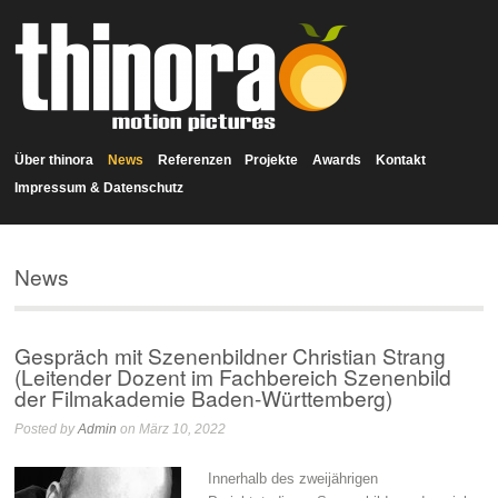
Über thinora
News
Referenzen
Projekte
Awards
Kontakt
Impressum & Datenschutz
News
Gespräch mit Szenenbildner Christian Strang
(Leitender Dozent im Fachbereich Szenenbild
der Filmakademie Baden-Württemberg)
Posted by
Admin
on März 10, 2022
Innerhalb des zweijährigen