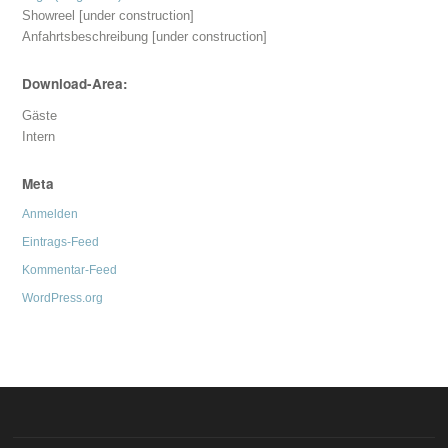
Showreel [under construction]
Anfahrtsbeschreibung [under construction]
Download-Area:
Gäste
Intern
Meta
Anmelden
Eintrags-Feed
Kommentar-Feed
WordPress.org