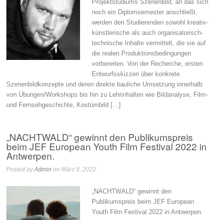
Projektstudiums Szenenbild, an das sich
noch ein Diplomsemester anschließt,
werden den Studierenden sowohl kreativ-
künstlerische als auch organisatorisch-
technische Inhalte vermittelt, die sie auf
die realen Produktionsbedingungen
vorbereiten. Von der Recherche, ersten
Entwurfsskizzen über konkrete
Szenenbildkonzepte und deren direkte bauliche Umsetzung innerhalb
von Übungen/Workshops bis hin zu Lehrinhalten wie Bildanalyse, Film-
und Fernsehgeschichte, Kostümbild […]
„NACHTWALD“ gewinnt den Publikumspreis
beim JEF European Youth Film Festival 2022 in
Antwerpen.
Posted by
Admin
on März 8, 2022
„NACHTWALD“ gewinnt den
Publikumspreis beim JEF European
Youth Film Festival 2022 in Antwerpen.