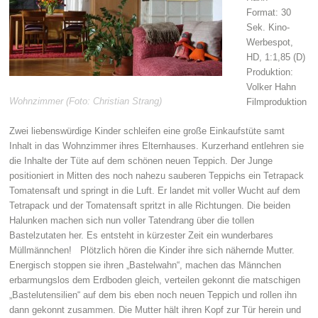
Format: 30
Sek. Kino-
Werbespot,
HD, 1:1,85 (D)
Produktion:
Volker Hahn
Wohnzimmer (Foto: Christian Strang)
Filmproduktion
Zwei liebenswürdige Kinder schleifen eine große Einkaufstüte samt
Inhalt in das Wohnzimmer ihres Elternhauses. Kurzerhand entlehren sie
die Inhalte der Tüte auf dem schönen neuen Teppich. Der Junge
positioniert in Mitten des noch nahezu sauberen Teppichs ein Tetrapack
Tomatensaft und springt in die Luft. Er landet mit voller Wucht auf dem
Tetrapack und der Tomatensaft spritzt in alle Richtungen. Die beiden
Halunken machen sich nun voller Tatendrang über die tollen
Bastelzutaten her. Es entsteht in kürzester Zeit ein wunderbares
Müllmännchen! Plötzlich hören die Kinder ihre sich nähernde Mutter.
Energisch stoppen sie ihren „Bastelwahn“, machen das Männchen
erbarmungslos dem Erdboden gleich, verteilen gekonnt die matschigen
„Bastelutensilien“ auf dem bis eben noch neuen Teppich und rollen ihn
dann gekonnt zusammen. Die Mutter hält ihren Kopf zur Tür herein und