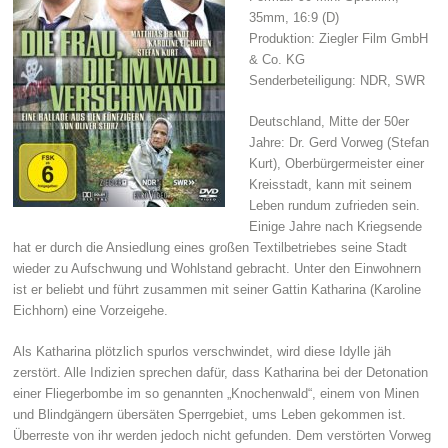
35mm, 16:9 (D)
Produktion: Ziegler Film GmbH
& Co. KG
Senderbeteiligung: NDR, SWR
Deutschland, Mitte der 50er
Jahre: Dr. Gerd Vorweg (Stefan
Kurt), Oberbürgermeister einer
Kreisstadt, kann mit seinem
Leben rundum zufrieden sein.
Einige Jahre nach Kriegsende
hat er durch die Ansiedlung eines großen Textilbetriebes seine Stadt
wieder zu Aufschwung und Wohlstand gebracht. Unter den Einwohnern
ist er beliebt und führt zusammen mit seiner Gattin Katharina (Karoline
Eichhorn) eine Vorzeigehe.
Als Katharina plötzlich spurlos verschwindet, wird diese Idylle jäh
zerstört. Alle Indizien sprechen dafür, dass Katharina bei der Detonation
einer Fliegerbombe im so genannten „Knochenwald“, einem von Minen
und Blindgängern übersäten Sperrgebiet, ums Leben gekommen ist.
Überreste von ihr werden jedoch nicht gefunden. Dem verstörten Vorweg