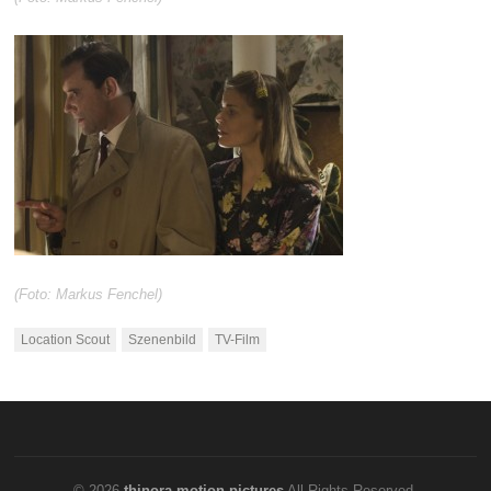
(Foto: Markus Fenchel)
Location Scout
Szenenbild
TV-Film
© 2026
thinora motion pictures
All Rights Reserved.