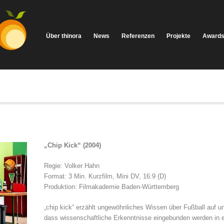
Über thinora
News
Referenzen
Projekte
Award
„Chip Kick“ (2004)
Regie: Volker Hahn
Format: 3 Min. Kurzfilm, Mini DV, 16:9 (D)
Produktion: Filmakademie Baden-Württemberg
„chip kick“ erzählt ungewöhnliches Wissen über Fußball auf 
dass wissenschaftliche Erkenntnisse eingebunden werden in ei