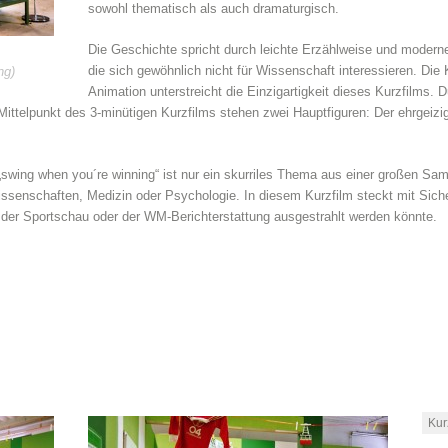
sowohl thematisch als auch dramaturgisch.
Die Geschichte spricht durch leichte Erzählweise und moder
die sich gewöhnlich nicht für Wissenschaft interessieren. Die
ng)
Animation unterstreicht die Einzigartigkeit dieses Kurzfilms. 
 Mittelpunkt des 3-minütigen Kurzfilms stehen zwei Hauptfiguren: Der ehrgeizi
swing when you´re winning“ ist nur ein skurriles Thema aus einer großen Sam
senschaften, Medizin oder Psychologie. In diesem Kurzfilm steckt mit Sicher
der Sportschau oder der WM-Berichterstattung ausgestrahlt werden könnte.
Kur