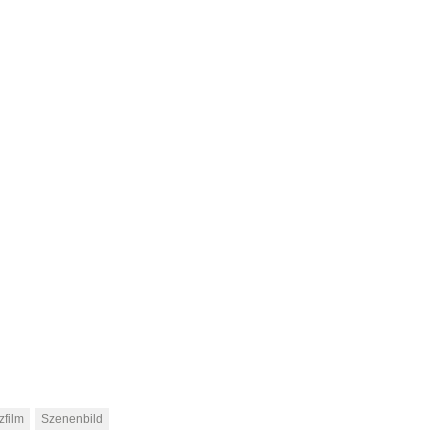
zfilm
Szenenbild