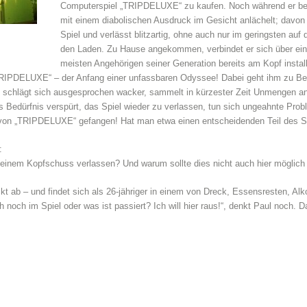
Computerspiel „TRIPDELUXE“ zu kaufen. Noch während er beza
mit einem diabolischen Ausdruck im Gesicht anlächelt; davon
Spiel und verlässt blitzartig, ohne auch nur im geringsten au
den Laden. Zu Hause angekommen, verbindet er sich über ein
meisten Angehörigen seiner Generation bereits am Kopf instal
„TRIPDELUXE“ – der Anfang einer unfassbaren Odyssee! Dabei geht ihm zu Beg
l“ schlägt sich ausgesprochen wacker, sammelt in kürzester Zeit Unmengen 
as Bedürfnis verspürt, das Spiel wieder zu verlassen, tun sich ungeahnte Pro
n von „TRIPDELUXE“ gefangen! Hat man etwa einen entscheidenden Teil des Sp
:
t einem Kopfschuss verlassen? Und warum sollte dies nicht auch hier möglich
ckt ab – und findet sich als 26-jähriger in einem von Dreck, Essensresten, Al
h noch im Spiel oder was ist passiert? Ich will hier raus!“, denkt Paul noch. 