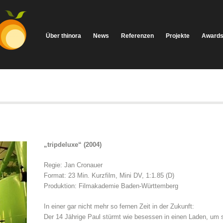
Über thinora
News
Referenzen
Projekte
Award
„tripdeluxe“ (2004)
Regie: Jan Cronauer
Format: 23 Min. Kurzfilm, Mini DV, 1:1.85 (D)
Produktion: Filmakademie Baden-Württemberg
In einer gar nicht mehr so fernen Zeit in der Zukunft:
Der 14 Jährige Paul stürmt wie besessen in einen Laden, um 