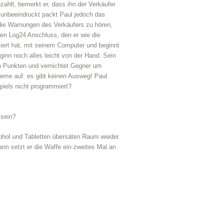
hlt, bemerkt er, dass ihn der Verkäufer
 unbeeindruckt packt Paul jedoch das
f die Warnungen des Verkäufers zu hören,
en Log24 Anschluss, den er wie die
liert hat, mit seinem Computer und beginnt
inn noch alles leicht von der Hand. Sein
an Punkten und vernichtet Gegner um
bleme auf: es gibt keinen Ausweg! Paul
iels nicht programmiert?
 sein?
kohol und Tabletten übersäten Raum wieder.
Dann setzt er die Waffe ein zweites Mal an