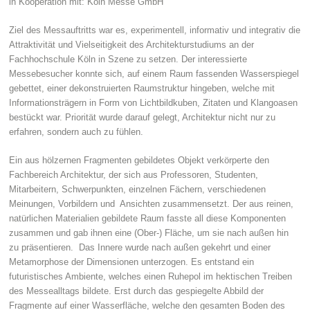
in Kooperation mit: Köln Messe GmbH
Ziel des Messauftritts war es, experimentell, informativ und integrativ die
Attraktivität und Vielseitigkeit des Architekturstudiums an der
Fachhochschule Köln in Szene zu setzen. Der interessierte
Messebesucher konnte sich, auf einem Raum fassenden Wasserspiegel
gebettet, einer dekonstruierten Raumstruktur hingeben, welche mit
Informationsträgern in Form von Lichtbildkuben, Zitaten und Klangoasen
bestückt war. Priorität wurde darauf gelegt, Architektur nicht nur zu
erfahren, sondern auch zu fühlen.
Ein aus hölzernen Fragmenten gebildetes Objekt verkörperte den
Fachbereich Architektur, der sich aus Professoren, Studenten,
Mitarbeitern, Schwerpunkten, einzelnen Fächern, verschiedenen
Meinungen, Vorbildern und Ansichten zusammensetzt. Der aus reinen,
natürlichen Materialien gebildete Raum fasste all diese Komponenten
zusammen und gab ihnen eine (Ober-) Fläche, um sie nach außen hin
zu präsentieren. Das Innere wurde nach außen gekehrt und einer
Metamorphose der Dimensionen unterzogen. Es entstand ein
futuristisches Ambiente, welches einen Ruhepol im hektischen Treiben
des Messealltags bildete. Erst durch das gespiegelte Abbild der
Fragmente auf einer Wasserfläche, welche den gesamten Boden des