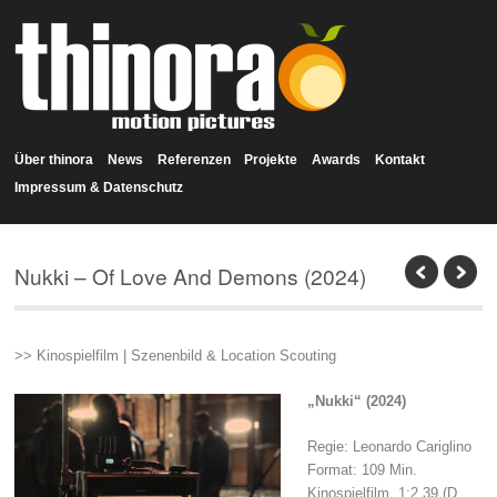
Über thinora
News
Referenzen
Projekte
Awards
Kontakt
Impressum & Datenschutz
Nukki – Of Love And Demons (2024)
>> Kinospielfilm | Szenenbild & Location Scouting
„Nukki“ (2024)
Regie: Leonardo Cariglino
Format: 109 Min.
Kinospielfilm, 1:2,39 (D,