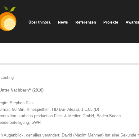
Über thinora
News
Referenzen
Projekte
Award
Scouting
Unter Nachbarn“ (2010)
egie: Stephan Rick
ormat: 90 Min. Kinospielfilm, HD (Arri Alexa), 1:1,85 (D)
roduktion: kurhaus production Film- & Medien GmbH, Baden-Baden
enderbeteiligung: SWR
in Augenblick, der alles verändert: David (Maxim Mehmet) hat eine Sekunde 