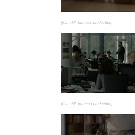
(Filmstill: kurhaus production)
(Filmstill: kurhaus production)