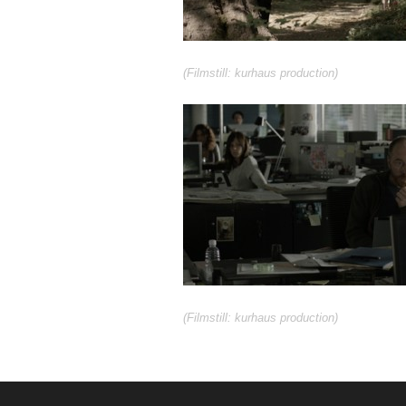
(Filmstill: kurhaus production)
(Filmstill: kurhaus production)