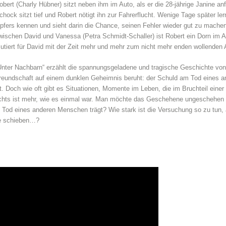
obert (Charly Hübner) sitzt neben ihm im Auto, als er die 28-jährige Janine anf
chock sitzt tief und Robert nötigt ihn zur Fahrerflucht. Wenige Tage später le
pfers kennen und sieht darin die Chance, seinen Fehler wieder gut zu mache
wischen David und Vanessa (Petra Schmidt-Schaller) ist Robert ein Dorn im A
utiert für David mit der Zeit mehr und mehr zum nicht mehr enden wollenden 
Unter Nachbarn“ erzählt die spannungsgeladene und tragische Geschichte von
reundschaft auf einem dunklen Geheimnis beruht: der Schuld am Tod eines 
ert. Doch wie oft gibt es Situationen, Momente im Leben, die im Bruchteil ei
ichts ist mehr, wie es einmal war. Man möchte das Geschehene ungeschehen
m Tod eines anderen Menschen trägt? Wie stark ist die Versuchung so zu tun,
te schieben…?