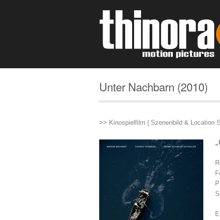
Unter Nachbarn (2010)
>> Kinospielfilm | Szenenbild & Location 
„
R
F
P
S
E