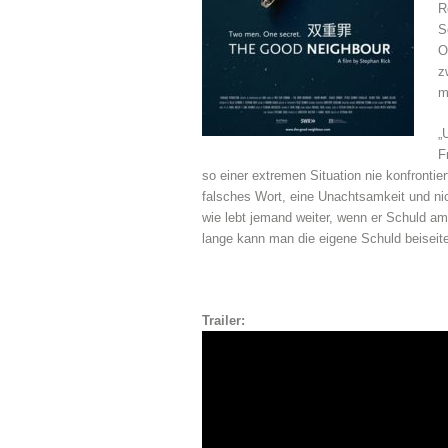
R
S
O
z
m
„
F
so einer extremen Situation nie konfronti
falsches Wort, eine Unachtsamkeit und n
wie lebt jemand weiter, wenn er Schuld a
lange kann man die eigene Schuld beisei
Trailer: